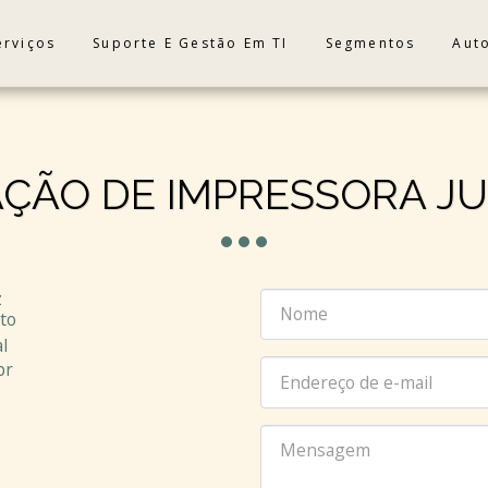
erviços
Suporte E Gestão Em TI
Segmentos
Aut
ÇÃO DE IMPRESSORA JU
z
to
l
br