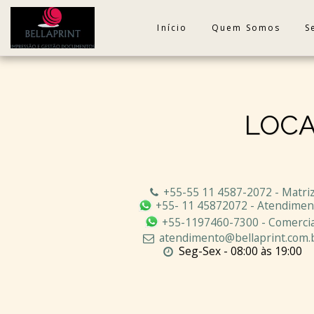
Início
Quem Somos
S
LOCA
+55-55 11 4587-2072
-
Matri
+55- 11 45872072
-
Atendimen
+55-1197460-7300
-
Comercia
atendimento@bellaprint.com.
Seg-Sex - 08:00 às 19:00